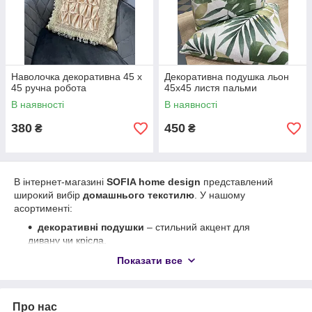
Наволочка декоративна 45 х
Декоративна подушка льон
45 ручна робота
45х45 листя пальми
В наявності
В наявності
380
450
₴
₴
В інтернет-магазині
SOFIA home design
представлений
широкий вибір
домашнього текстилю
. У нашому
асортименті:
декоративні подушки
– стильний акцент для
дивану чи крісла,
постільна білизна
– з натуральних і змішаних
Показати все
тканин, для щоденного використання,
пледи та покривала
– затишок для спальні та
вітальні,
Про нас