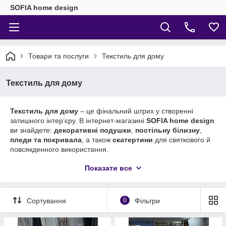
SOFIA home design
Товари та послуги
Текстиль для дому
Текстиль для дому
Текстиль для дому
– це фінальний штрих у створенні
затишного інтер’єру. В інтернет-магазині
SOFIA home design
ви знайдете:
декоративні подушки
,
постільну білизну
,
пледи та покривала
, а також
скатертини
для святкового й
повсякденного використання.
Якісний текстиль надає дому комфорту та допомагає
Показати все
створити індивідуальний стиль у спальні, вітальні, кухні чи
їдальні.
Сортування
0
Фільтри