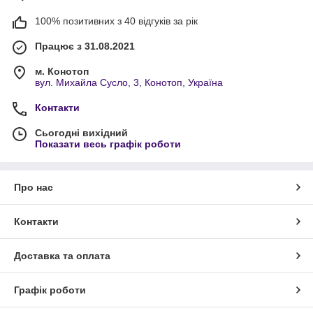
скатертини
– як класичні однотонні, так і ошатні
100% позитивних з 40 відгуків за рік
моделі з візерунком.
Текстиль для дому
створює атмосферу затишку та гармонії.
Працює з 31.08.2021
У нас ви можете купити готові вироби або замовити пошиття
за індивідуальними параметрами. Всі товари відрізняються
м. Конотоп
вул. Михайла Сусло, 3, Конотоп, Україна
якістю, довговічністю та стильним дизайном. Доставка по всій
Україні.
Контакти
Сьогодні вихідний
Показати весь графік роботи
Про нас
Контакти
Доставка та оплата
Графік роботи