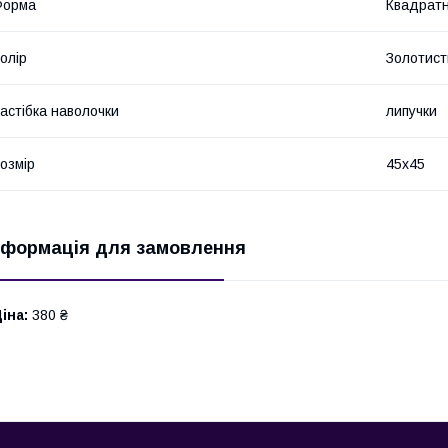
Форма
Квадрат
олір
Золотист
астібка наволочки
липучки
озмір
45х45
нформація для замовлення
іна:
380 ₴