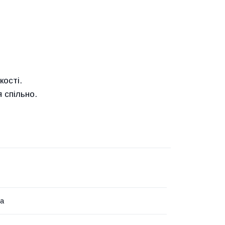
кості.
 спільно.
на