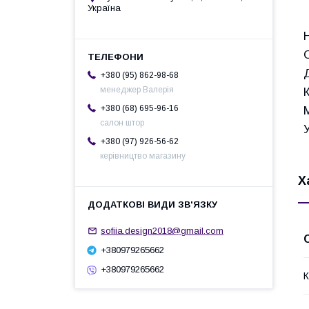
Україна
+380 (95) 862-98-68
менеджер Валерія
+380 (68) 695-96-16
салон штор
+380 (97) 926-56-62
керівництво магазину
Х
sofiia.design2018@gmail.com
+380979265662
+380979265662
К