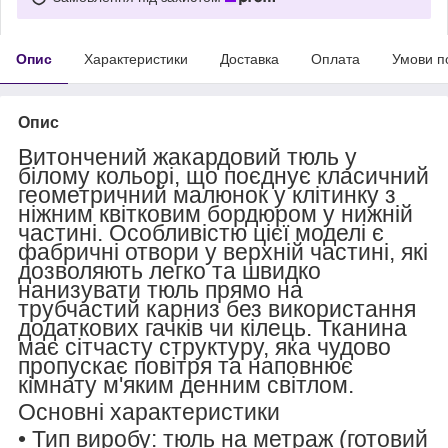
Опис
Характеристики
Доставка
Оплата
Умови п
Опис
Витончений жакардовий тюль у
білому кольорі, що поєднує класичний
геометричний малюнок у клітинку з
ніжним квітковим бордюром у нижній
частині. Особливістю цієї моделі є
фабричні отвори у верхній частині
, які
дозволяють легко та швидко
нанизувати тюль прямо на
трубчастий карниз без використання
додаткових гачків чи кілець. Тканина
має сітчасту структуру, яка чудово
пропускає повітря та наповнює
кімнату м'яким денним світлом.
Основні характеристики
•
Тип виробу:
тюль на метраж (готовий