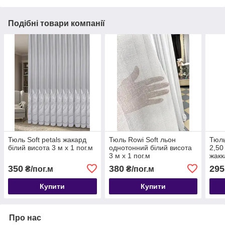
Подібні товари компанії
Тюль Soft petals жакард
Тюль Rowi Soft льон
Тюль
білий висота 3 м х 1 пог.м
однотонний білий висота
2,50
3 м х 1 пог.м
жакк
350
380
295
₴/пог.м
₴/пог.м
Купити
Купити
Про нас