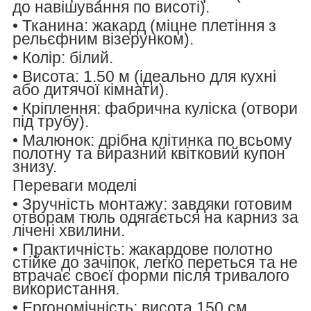
до навішування по висоті).
•
Тканина:
жакард (міцне плетіння з
рельєфним візерунком).
•
Колір:
білий.
•
Висота:
1.50 м (ідеально для кухні
або дитячої кімнати).
•
Кріплення:
фабрична куліска (отвори
під трубу).
•
Малюнок:
дрібна клітинка по всьому
полотну та виразний квітковий купон
знизу.
Переваги моделі
•
Зручність монтажу:
завдяки готовим
отворам тюль одягається на карниз за
лічені хвилини.
•
Практичність:
жакардове полотно
стійке до зачіпок, легко переться та не
втрачає своєї форми після тривалого
використання.
•
Ергономічність:
висота 150 см