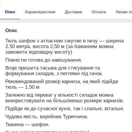
Опис
Характеристики
Доставка
Оплата
Умови п
Опис
Тюль шифон з атласною смугою в низу — ширина
2.50 метра, висота 2,50 м (за бажанням можна
замовити відповідну висоту)
Повністю готова до навішування.
Вгорі пришита тасьма для стягування та
формування складок, з петлями під гачок.
Рекомендований розмір карниза, на який підійде
тюль — 1.50 м
Залежно від переваг у кількості складок можна
використовувати на більш/менші розміри карнизів.
Підійде як до сучасної кухні, так і спальні, вітальні.
Чудова якість, виробник Туреччина.
Тканина — шифон.