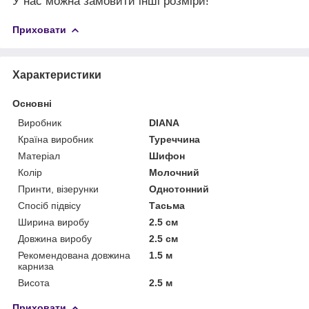
У нас можна замовити інші розміри!
Приховати
Характеристики
Основні
Виробник
DIANA
Країна виробник
Туреччина
Матеріал
Шифон
Колір
Молочний
Принти, візерунки
Однотонний
Спосіб підвісу
Тасьма
Ширина виробу
2.5 см
Довжина виробу
2.5 см
Рекомендована довжина
1.5 м
карниза
Висота
2.5 м
Приховати