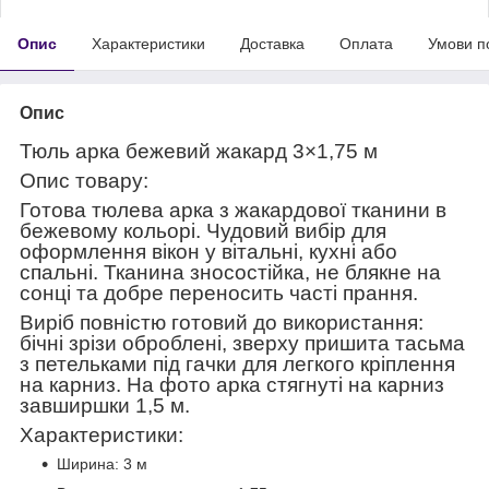
Опис
Характеристики
Доставка
Оплата
Умови п
Опис
Тюль арка бежевий жакард 3×1,75 м
Опис товару:
Готова тюлева арка з жакардової тканини в
бежевому кольорі. Чудовий вибір для
оформлення вікон у вітальні, кухні або
спальні. Тканина зносостійка, не блякне на
сонці та добре переносить часті прання.
Виріб повністю готовий до використання:
бічні зрізи оброблені, зверху пришита тасьма
з петельками під гачки для легкого кріплення
на карниз. На фото арка стягнуті на карниз
завширшки 1,5 м.
Характеристики:
Ширина: 3 м