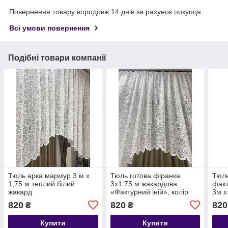
Повернення товару впродовж 14 днів за рахунок покупця
Всі умови повернення
Подібні товари компанії
Тюль арка мармур 3 м х
Тюль готова фіранка
Тюль
1,75 м теплий білий
3х1.75 м жакардова
факт
жакард
«Фактурний іній», колір
3м х
айворі
820
820
820
₴
₴
Купити
Купити