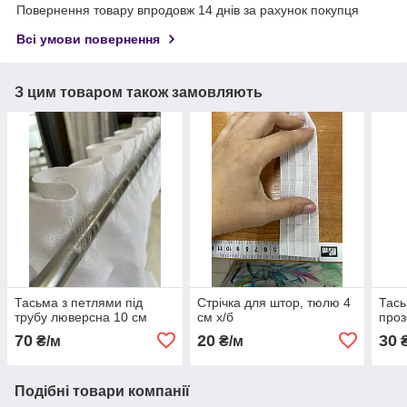
Повернення товару впродовж 14 днів за рахунок покупця
Всі умови повернення
З цим товаром також замовляють
Тасьма з петлями під
Стрічка для штор, тюлю 4
Тась
трубу люверсна 10 см
см х/б
про
70
20
30
₴/м
₴/м
₴
Подібні товари компанії