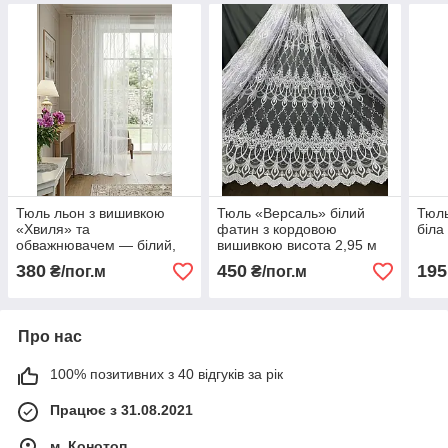
Тюль льон з вишивкою
Тюль «Версаль» білий
Тюль
«Хвиля» та
фатин з кордовою
біла
обважнювачем — білий,
вишивкою висота 2,95 м
висота 2.95 м (на метраж)
380
450
195
₴/пог.м
₴/пог.м
Про нас
100% позитивних з 40 відгуків за рік
Працює з 31.08.2021
м. Конотоп