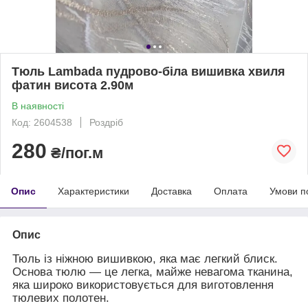
Тюль Lambada пудрово-біла вишивка хвиля
фатин висота 2.90м
В наявності
Код: 2604538
Роздріб
280
₴/пог.м
Опис
Характеристики
Доставка
Оплата
Умови п
Опис
Тюль із ніжною вишивкою, яка має легкий блиск.
Основа тюлю — це легка, майже невагома тканина,
яка широко використовується для виготовлення
тюлевих полотен.