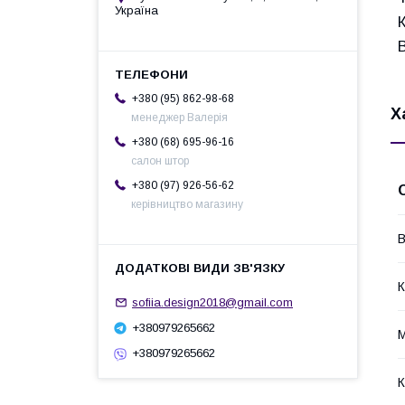
Україна
+380 (95) 862-98-68
Х
менеджер Валерія
+380 (68) 695-96-16
салон штор
+380 (97) 926-56-62
керівництво магазину
В
К
sofiia.design2018@gmail.com
+380979265662
М
+380979265662
К