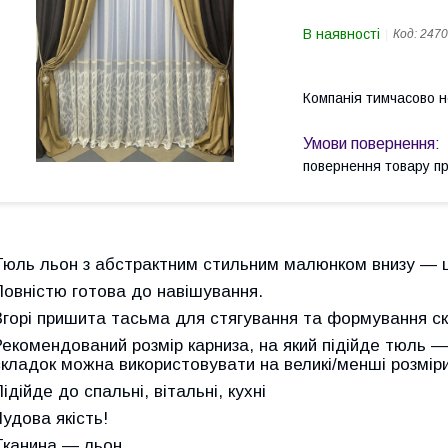
В наявності
Код:
2470
Компанія тимчасово 
повернення товару п
Тюль льон з абстрактним стильним малюнком внизу — ш
Повністю готова до навішування.
Вгорі пришита тасьма для стягування та формування скл
Рекомендований розмір карниза, на який підійде тюль — 
складок можна використовувати на великі/менші розміри
ідійде до спальні, вітальні, кухні
Чудова якість!
Тканина — льон