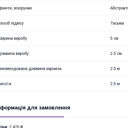
ринти, візерунки
Абстракт
посіб підвісу
Тасьма
ирина виробу
5 см
овжина виробу
2.5 см
екомендована довжина карниза
2.5 м
исота
2.5 м
нформація для замовлення
іна:
2 470 ₴