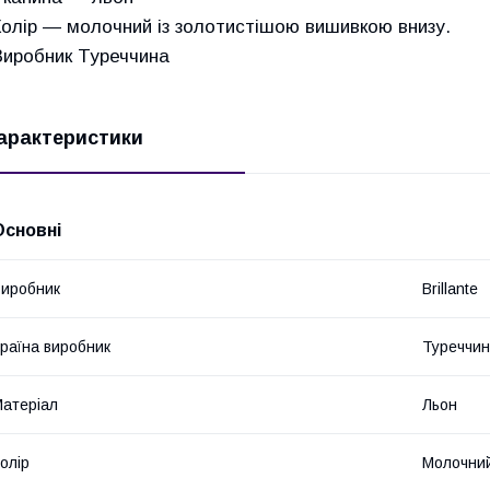
Колір — молочний із золотистішою вишивкою внизу.
Виробник Туреччина
арактеристики
Основні
иробник
Brillante
раїна виробник
Туреччи
атеріал
Льон
олір
Молочни