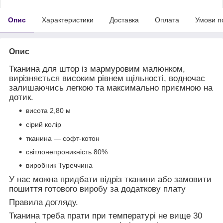
Опис
Характеристики
Доставка
Оплата
Умови п
Опис
Тканина для штор із мармуровим малюнком,
вирізняється високим рівнем щільності, водночас
залишаючись легкою та максимально приємною на
дотик.
висота 2,80 м
сірий колір
тканина — софт-котон
світлонепроникність 80%
виробник Туреччина
У нас можна придбати відріз тканини або замовити
пошиття готового виробу за додаткову плату
Правила догляду.
Тканина треба прати при температурі не вище 30