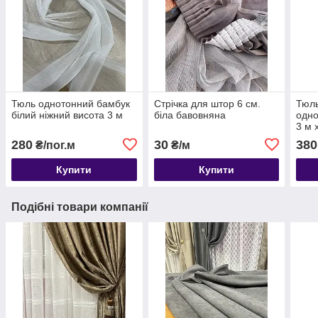
Тюль однотонний бамбук
Стрічка для штор 6 см.
Тюль
білий ніжний висота 3 м
біла бавовняна
одно
3 м 
280
30
380
₴/пог.м
₴/м
Купити
Купити
Подібні товари компанії