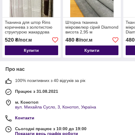
Тканина для штор Rins
Шторна тканина
Ткан
коричнева з золотистою
мікровелюр сірий Diamond
мікр
структурою жакардова
висота 2,95 м
Diam
висота 2.90 м
520
480
480
₴/пог.м
₴/пог.м
Купити
Купити
Про нас
100% позитивних з 40 відгуків за рік
Працює з 31.08.2021
м. Конотоп
вул. Михайла Сусло, 3, Конотоп, Україна
Контакти
Сьогодні працює з 10:00 до 19:00
Показати весь графік роботи