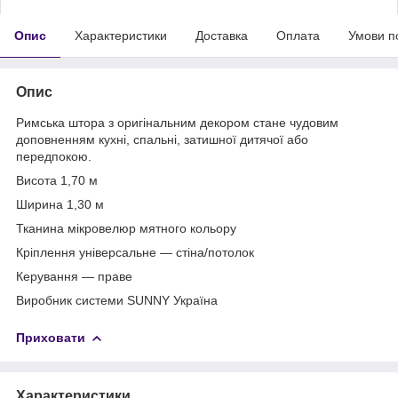
Опис
Характеристики
Доставка
Оплата
Умови п
Опис
Римська штора з оригінальним декором стане чудовим
доповненням кухні, спальні, затишної дитячої або
передпокою.
Висота 1,70 м
Ширина 1,30 м
Тканина мікровелюр мятного кольору
Кріплення універсальне — стіна/потолок
Керування — праве
Виробник системи SUNNY Україна
Приховати
Характеристики