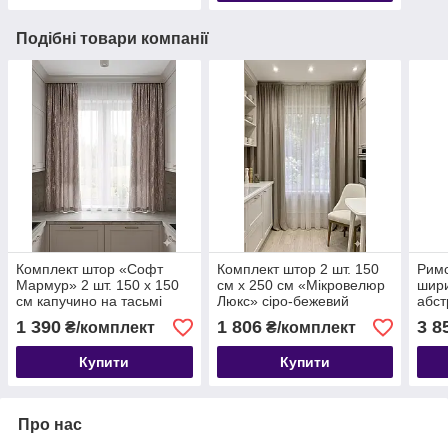
Подібні товари компанії
Комплект штор «Софт
Комплект штор 2 шт. 150
Римс
Мармур» 2 шт. 150 х 150
см х 250 см «Мікровелюр
шири
см капучино на тасьмі
Люкс» сіро-бежевий
абст
сіра
1 390
1 806
3 8
₴/комплект
₴/комплект
Купити
Купити
Про нас