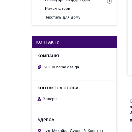
Римскі штори
Текстиль для дому
КОНТАКТИ
SOFIA home design
Валерія
С
л
З
вул. Михайла Сусло, 3, Конотоп,