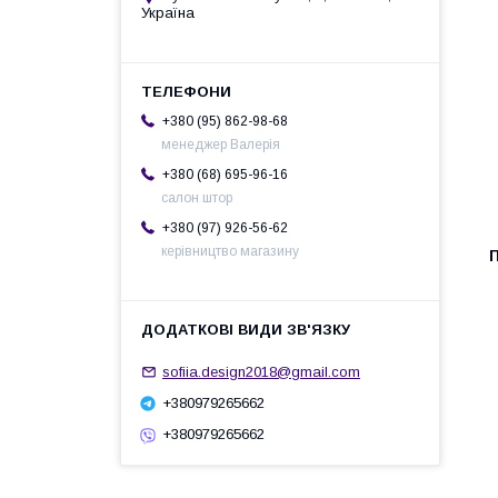
Україна
+380 (95) 862-98-68
менеджер Валерія
+380 (68) 695-96-16
салон штор
+380 (97) 926-56-62
керівництво магазину
sofiia.design2018@gmail.com
+380979265662
+380979265662