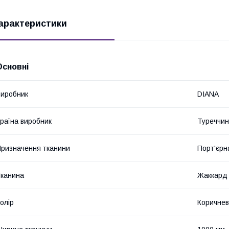
арактеристики
Основні
иробник
DIANA
раїна виробник
Туреччи
ризначення тканини
Порт'єрн
канина
Жаккард
олір
Коричне