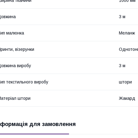
ирина тканини
1000 мм
Довжина
3 м
ип малюнка
Меланж
ринти, візерунки
Однотон
овжина виробу
3 м
ип текстильного виробу
штори
атеріал штори
Жакард
нформація для замовлення